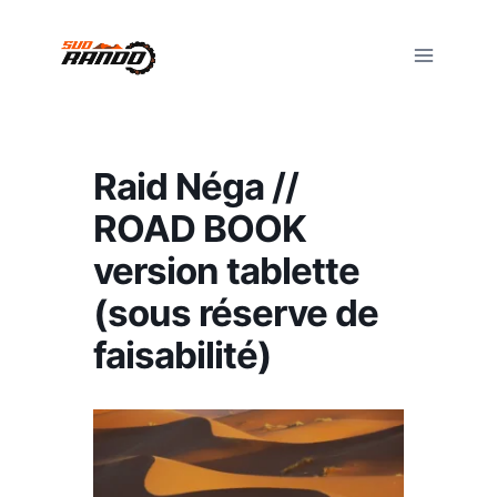
Aller
au
contenu
Raid Néga //
ROAD BOOK
version tablette
(sous réserve de
faisabilité)