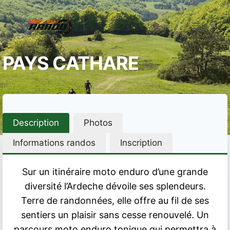
Aller
au
contenu
PAYS CATHARE
Description
Photos
Informations randos
Inscription
Sur un itinéraire moto enduro d’une grande
diversité l’Ardeche dévoile ses splendeurs.
Terre de randonnées, elle offre au fil de ses
sentiers un plaisir sans cesse renouvelé. Un
parcours moto enduro tonique qui permettra à